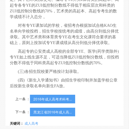
起专各专YE的ZUI低控制分数线不得低于相应层次和科类的
ZUI低控制分数线的70%，艺术类的高起本、高起专考生的数
学成绩不计入总分 。
对有专YE课加试的学校，省招考办根据加试合格KAO生
名单向学校投档，招生学校按统考的成绩，由高分到低分择优
录取。其中艺术类和体育类专YE在考生文化课符合要求的基
础上，原则上按加试专YE课成绩从高分到低分择优录取。
高起专的公安类成人高校的全部专YE、医学(药学类除外)
专YE如上线生源不足，可适当降低ZUI低控制分数线，但投档
分数不得低于同科类高起专ZUI低控制分数线的70%。
(三)各招生院校要严格按计划录取。
(四)《新生入学通知书》由招生学校印制并加盖学校公章
后按新生录取名单向新生FA放。
上一条 ：
2016年成人高考术科考...
下一条 ：
黑龙江省2016年成人高...
关键词：
成人高考